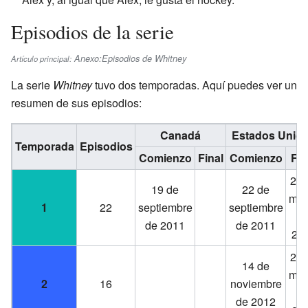
Episodios de la serie
Anexo:Episodios de Whitney
Artículo principal:
La serie
Whitney
tuvo dos temporadas. Aquí puedes ver un
resumen de sus episodios:
Canadá
Estados Unid
Temporada
Episodios
Comienzo
Final
Comienzo
Fin
28 
19 de
22 de
mar
1
22
septiembre
septiembre
d
de 2011
de 2011
20
27 
14 de
mar
2
16
noviembre
d
de 2012