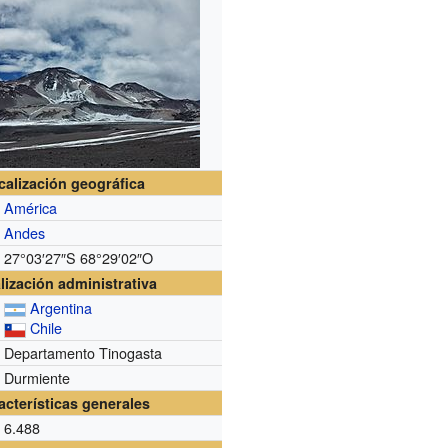
calización geográfica
América
Andes
27°03′27″S
68°29′02″O
lización administrativa
Argentina
Chile
Departamento Tinogasta
Durmiente
acterísticas generales
6.488