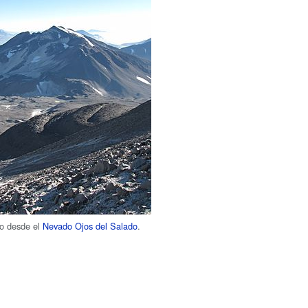
to desde el
Nevado Ojos del Salado
.