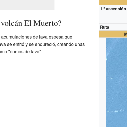
1.ª ascensión
 volcán El Muerto?
Ruta
M
s acumulaciones de lava espesa que
lava se enfrió y se endureció, creando unas
omo "domos de lava".