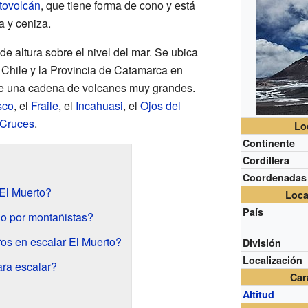
atovolcán
, que tiene forma de cono y está
 y ceniza.
e altura sobre el nivel del mar. Se ubica
Chile y la Provincia de Catamarca en
 de una cadena de volcanes muy grandes.
sco
, el
Fraile
, el
Incahuasi
, el
Ojos del
 Cruces
.
Lo
Continente
Cordillera
Coordenadas
El Muerto?
Loca
País
do por montañistas?
os en escalar El Muerto?
División
Localización
ara escalar?
Car
Altitud