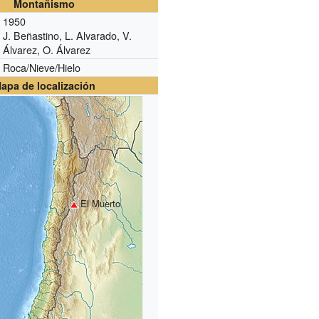
Montañismo
1950
J. Beñastino, L. Alvarado, V.
Álvarez, O. Álvarez
Roca/Nieve/Hielo
apa de localización
El Muerto