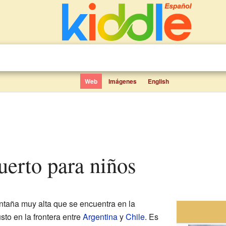
Web
Imágenes
English
uerto para niños
taña muy alta que se encuentra en la
usto en la frontera entre
Argentina
y
Chile
. Es