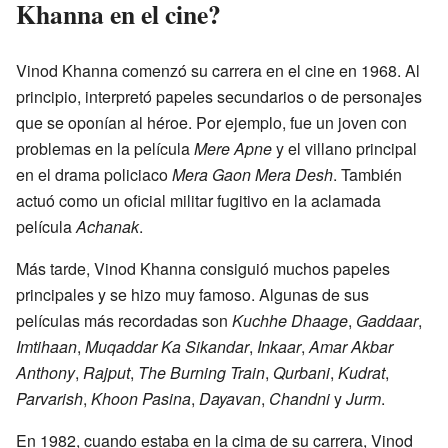
Khanna en el cine?
Vinod Khanna comenzó su carrera en el cine en 1968. Al
principio, interpretó papeles secundarios o de personajes
que se oponían al héroe. Por ejemplo, fue un joven con
problemas en la película
Mere Apne
y el villano principal
en el drama policiaco
Mera Gaon Mera Desh
. También
actuó como un oficial militar fugitivo en la aclamada
película
Achanak
.
Más tarde, Vinod Khanna consiguió muchos papeles
principales y se hizo muy famoso. Algunas de sus
películas más recordadas son
Kuchhe Dhaage
,
Gaddaar
,
Imtihaan
,
Muqaddar Ka Sikandar
,
Inkaar
,
Amar Akbar
Anthony
,
Rajput
,
The Burning Train
,
Qurbani
,
Kudrat
,
Parvarish
,
Khoon Pasina
,
Dayavan
,
Chandni
y
Jurm
.
En 1982, cuando estaba en la cima de su carrera, Vinod