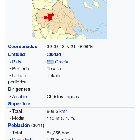
39°33′18″N
21°46′06″E
Coordenadas
Ciudad
Entidad
•
País
Grecia
• Periferia
Tesalia
• Unidad
Tríkala
periférica
Dirigentes
•
Alcalde
Christos Lappas
Superficie
• Total
608.5
km²
• Media
115 m s. n. m.
Población
(2011)
• Total
81,355 hab.
•
Densidad
123 hab./km²