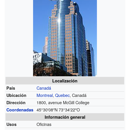
Localización
Canadá
País
Montreal
,
Quebec
, Canadá
Ubicación
1800, avenue McGill College
Dirección
45°30′08″N
73°34′22″O
Coordenadas
Información general
Oficinas
Usos