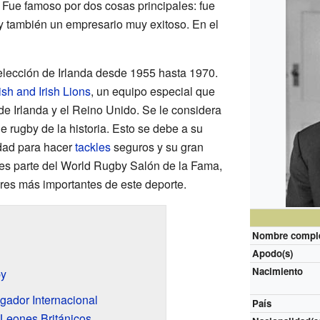
 Fue famoso por dos cosas principales: fue
y también un empresario muy exitoso. En el
selección de Irlanda desde 1955 hasta 1970.
tish and Irish Lions
, un equipo especial que
de Irlanda y el Reino Unido. Se le considera
 rugby de la historia. Esto se debe a su
lidad para hacer
tackles
seguros y su gran
es parte del World Rugby Salón de la Fama,
res más importantes de este deporte.
Nombre compl
Apodo(s)
Nacimiento
by
gador Internacional
País
 Leones Británicos