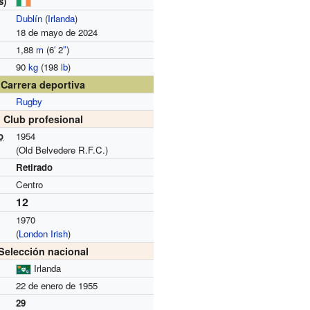
s)
Dublín
(
Irlanda
)
18 de mayo de 2024
1,88
m
(6
′
2
″
)
90
kg
(198
lb
)
Carrera deportiva
Rugby
Club profesional
o
1954
(Old Belvedere R.F.C.)
Retirado
Centro
12
1970
(
London Irish
)
Selección nacional
Irlanda
22 de enero de 1955
29