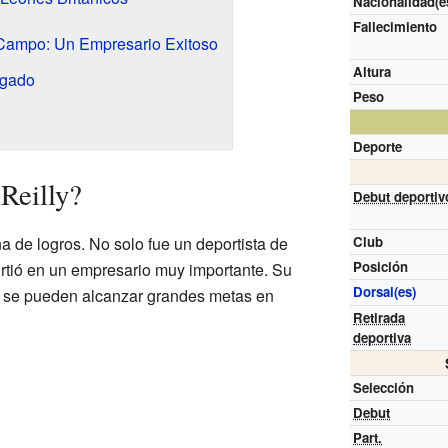
Nacionalidad(e
Fallecimiento
 Campo: Un Empresario Exitoso
Altura
egado
Peso
Deporte
Reilly?
Debut deportiv
na de logros. No solo fue un deportista de
Club
Posición
irtió en un empresario muy importante. Su
Dorsal(es)
o se pueden alcanzar grandes metas en
Retirada
deportiva
Selección
Debut
Part.