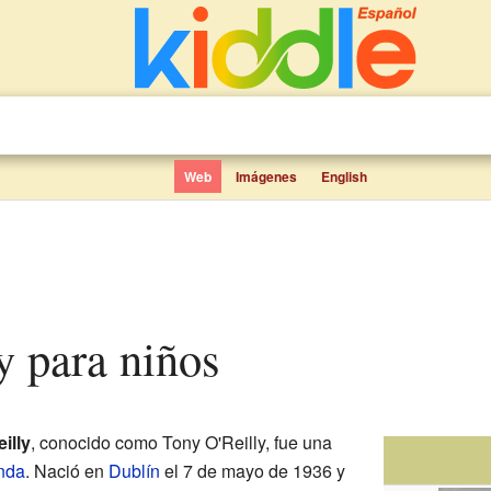
Web
Imágenes
English
ly para niños
illy
, conocido como Tony O'Reilly, fue una
anda
. Nació en
Dublín
el 7 de mayo de 1936 y