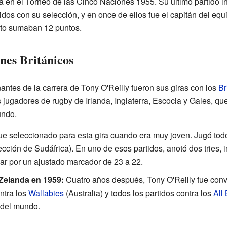
ia en el Torneo de las Cinco Naciones 1955. Su último partido i
rtidos con su selección, y en once de ellos fue el capitán del eq
nto sumaban 12 puntos.
nes Británicos
ntes de la carrera de Tony O'Reilly fueron sus giras con los
Br
jugadores de rugby de Irlanda, Inglaterra, Escocia y Gales, que
undo.
e seleccionado para esta gira cuando era muy joven. Jugó todo
lección de Sudáfrica). En uno de esos partidos, anotó dos tries
ar por un ajustado marcador de 23 a 22.
 Zelanda en 1959:
Cuatro años después, Tony O'Reilly fue con
ntra los
Wallabies
(Australia) y todos los partidos contra los
All
 del mundo.