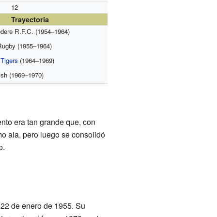
12
Trayectoria
dere R.F.C. (1954–1964)
Rugby (1955–1964)
 Tigers
(1964–1969)
ish (1969–1970)
ento era tan grande que, con
mo ala, pero luego se consolidó
o.
l 22 de enero de 1955. Su