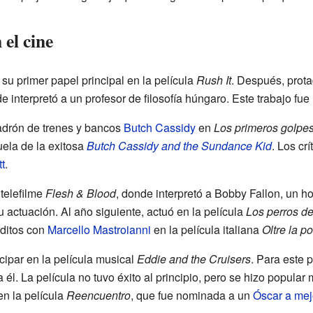
 el cine
u primer papel principal en la película
Rush It
. Después, prota
e interpretó a un profesor de filosofía húngaro. Este trabajo fue
ladrón de trenes y bancos
Butch Cassidy
en
Los primeros golpe
uela de la exitosa
Butch Cassidy and the Sundance Kid
. Los cr
t
.
telefilme
Flesh & Blood
, donde interpretó a Bobby Fallon, un 
su actuación. Al año siguiente, actuó en la película
Los perros de
éditos con
Marcello Mastroianni
en la película italiana
Oltre la po
cipar en la película musical
Eddie and the Cruisers
. Para este 
ara él. La película no tuvo éxito al principio, pero se hizo popul
en la película
Reencuentro
, que fue nominada a un
Óscar a mej