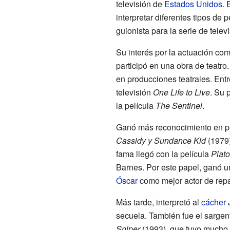
televisión de
Estados Unidos
. 
interpretar diferentes tipos de
guionista para la serie de telev
Su interés por la actuación co
participó en una obra de teatr
en producciones teatrales. Entr
televisión
One Life to Live
. Su 
la película
The Sentinel
.
Ganó más reconocimiento en p
Cassidy y Sundance Kid
(1979
fama llegó con la película
Plat
Barnes. Por este papel, ganó 
Óscar
como mejor actor de repa
Más tarde, interpretó al
cácher
J
secuela. También fue el sargen
Sniper
(1993), que tuvo mucho é