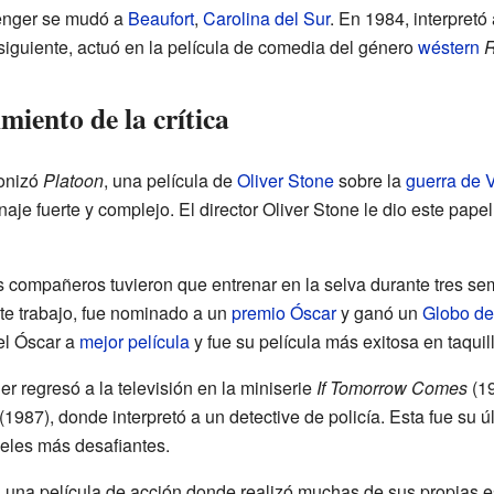
enger se mudó a
Beaufort
,
Carolina del Sur
. En 1984, interpretó
siguiente, actuó en la película de comedia del género
wéstern
R
miento de la crítica
onizó
Platoon
, una película de
Oliver Stone
sobre la
guerra de 
je fuerte y complejo. El director Oliver Stone le dio este papel
us compañeros tuvieron que entrenar en la selva durante tres s
este trabajo, fue nominado a un
premio Óscar
y ganó un
Globo de
el Óscar a
mejor película
y fue su película más exitosa en taqui
 regresó a la televisión en la miniserie
If Tomorrow Comes
(19
(1987), donde interpretó a un detective de policía. Esta fue su úl
peles más desafiantes.
, una película de acción donde realizó muchas de sus propias e