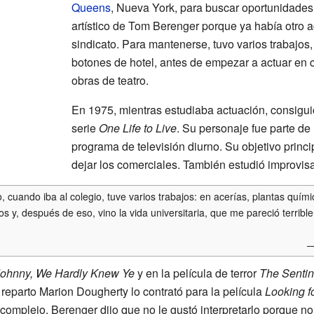
Queens
, Nueva York, para buscar oportunidades
artístico de Tom Berenger porque ya había otro a
sindicato. Para mantenerse, tuvo varios trabajos,
botones de hotel, antes de empezar a actuar en c
obras de teatro.
En 1975, mientras estudiaba actuación, consigui
serie
One Life to Live
. Su personaje fue parte de 
programa de televisión diurno. Su objetivo princi
dejar los comerciales. También estudió improvis
 cuando iba al colegio, tuve varios trabajos: en acerías, plantas quím
os y, después de eso, vino la vida universitaria, que me pareció terri
—
ohnny, We Hardly Knew Ye
y en la película de terror
The Sentin
e reparto Marion Dougherty lo contrató para la película
Looking f
 complejo. Berenger dijo que no le gustó interpretarlo porque n