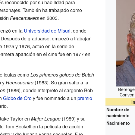
Es reconocido por su habilidad para
 personajes. También ha trabajado como
isión
Peacemakers
en 2003.
menzó en la
Universidad de Misuri
, donde
o. Después de graduarse, empezó a trabajar
e 1975 y 1976, actuó en la serie de
primera aparición en el cine fue en 1977 en
elículas como
Los primeros golpes de Butch
) y
Reencuentro
(1983). Su gran salto a la
Berenger
oon
(1986), donde interpretó al sargento Bob
Convent
un
Globo de Oro
y fue nominado a un
premio
I
rto.
Nombre de
nacimiento
ake Taylor en
Major League
(1989) y su
Nacimiento
to Tom Beckett en la película de acción
xito y dio lugar a varias secuelas. Fue