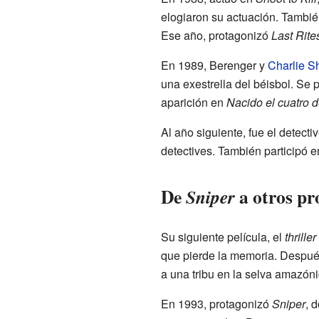
elogiaron su actuación. Tambi
Ese año, protagonizó
Last Rite
En 1989, Berenger y
Charlie S
una exestrella del béisbol. Se 
aparición en
Nacido el cuatro d
Al año siguiente, fue el detect
detectives. También participó e
De
a otros pr
Sniper
Su siguiente película, el
thriller
que pierde la memoria. Despué
a una tribu en la selva amazóni
En 1993, protagonizó
Sniper
, 