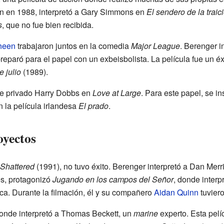
én en 1988, interpretó a Gary Simmons en
El sendero de la traic
s
, que no fue bien recibida.
heen
trabajaron juntos en la comedia
Major League
. Berenger i
preparó para el papel con un exbeisbolista. La película fue un é
e julio
(1989).
ive privado Harry Dobbs en
Love at Large
. Para este papel, se in
n la película irlandesa
El prado
.
oyectos
Shattered
(1991), no tuvo éxito. Berenger interpretó a Dan Mer
s, protagonizó
Jugando en los campos del Señor
, donde interp
ca. Durante la filmación, él y su compañero
Aidan Quinn
tuviero
donde interpretó a Thomas Beckett, un
marine
experto. Esta pelí