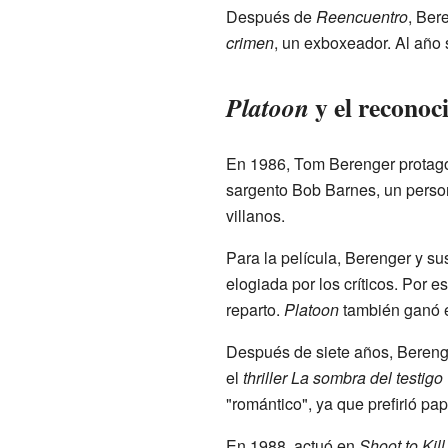
Después de
Reencuentro
, Ber
crimen
, un exboxeador. Al año 
y el reconoci
Platoon
En 1986, Tom Berenger protag
sargento Bob Barnes, un persona
villanos.
Para la película, Berenger y s
elogiada por los críticos. Por 
reparto.
Platoon
también ganó 
Después de siete años, Berenger
el
thriller
La sombra del testigo
"romántico", ya que prefirió pa
En 1988, actuó en
Shoot to Kill