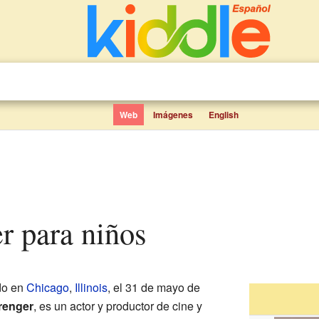
Web
Imágenes
English
r para niños
do en
Chicago
,
Illinois
, el 31 de mayo de
renger
, es un actor y productor de cine y