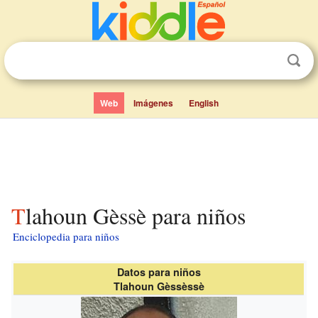
Web
Imágenes
English
Tlahoun Gèssè para niños
Enciclopedia para niños
Datos para niños
Tlahoun Gèssèssè