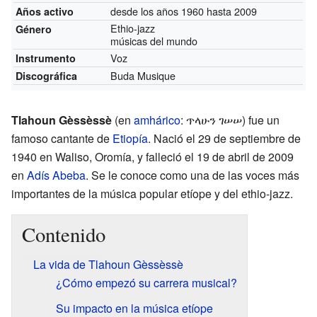
desde los años 1960 hasta 2009
Años activo
Ethio-jazz
Género
músicas del mundo
Voz
Instrumento
Buda Musique
Discográfica
Tlahoun Gèssèssè
(en
amhárico
: ጥላሁን ገሠሠ) fue un
famoso cantante de
Etiopía
. Nació el 29 de septiembre de
1940 en Waliso, Oromía, y falleció el 19 de abril de 2009
en
Adís Abeba
. Se le conoce como una de las voces más
importantes de la música popular etíope y del ethio-jazz.
Contenido
La vida de Tlahoun Gèssèssè
¿Cómo empezó su carrera musical?
Su impacto en la música etíope