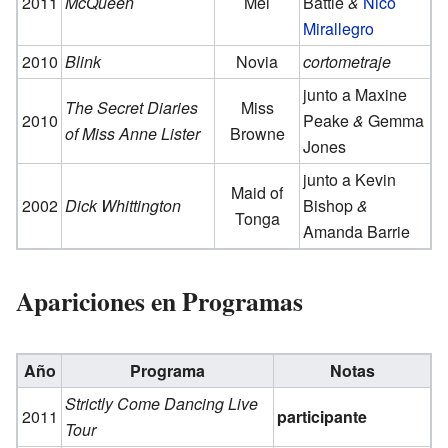
2011
McQueen
Mel
Battle
&
Nico
Mirallegro
2010
Blink
Novia
cortometraje
junto a Maxine
The Secret Diaries
Miss
2010
Peake
&
Gemma
of Miss Anne Lister
Browne
Jones
junto a Kevin
Maid of
2002
Dick Whittington
Bishop
&
Tonga
Amanda Barrie
Apariciones en Programas
Año
Programa
Notas
Strictly Come Dancing Live
2011
participante
Tour