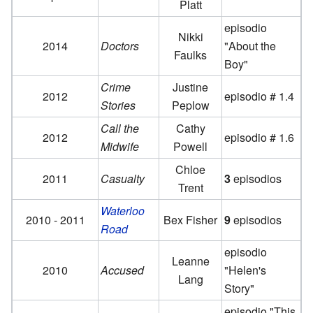
Platt
episodio
Nikki
2014
Doctors
"About the
Faulks
Boy"
Crime
Justine
2012
episodio # 1.4
Stories
Peplow
Call the
Cathy
2012
episodio # 1.6
Midwife
Powell
Chloe
2011
Casualty
3
episodios
Trent
Waterloo
2010 - 2011
Bex Fisher
9
episodios
Road
episodio
Leanne
2010
Accused
"Helen's
Lang
Story"
episodio "This