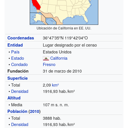
Ubicación de California en EE. UU.
36°47′35″N
119°42′04″O
Coordenadas
Lugar designado por el censo
Entidad
•
País
Estados Unidos
•
Estado
California
•
Condado
Fresno
31 de marzo de 2010
Fundación
Superficie
• Total
2,09
km²
•
Densidad
1916,93 hab./km²
Altitud
• Media
107 m s. n. m.
Población
(
2010
)
• Total
3888 hab.
•
Densidad
1916,93 hab./km²