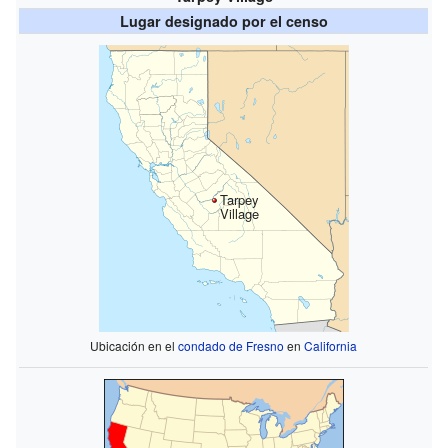
Lugar designado por el censo
Tarpey
Village
Ubicación en el
condado de Fresno
en
California