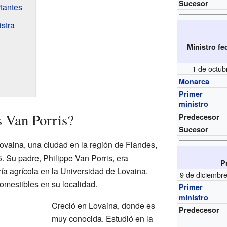
Sucesor
tantes
istra
Ministro f
1 de octub
Monarca
Primer
ministro
 Van Porris?
Predecesor
Sucesor
ovaina, una ciudad en la región de Flandes,
. Su padre, Philippe Van Porris, era
P
ría agrícola en la Universidad de Lovaina.
9 de diciembr
omestibles en su localidad.
Primer
ministro
Creció en Lovaina, donde es
Predecesor
muy conocida. Estudió en la