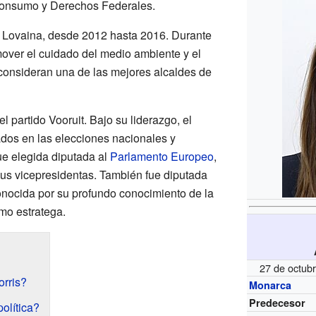
 Consumo y Derechos Federales.
, Lovaina, desde 2012 hasta 2016. Durante
mover el cuidado del medio ambiente y el
consideran una de las mejores alcaldes de
l partido Vooruit. Bajo su liderazgo, el
ados en las elecciones nacionales y
ue elegida diputada al
Parlamento Europeo
,
us vicepresidentas. También fue diputada
conocida por su profundo conocimiento de la
omo estratega.
27 de octub
rris?
Monarca
Predecesor
olítica?