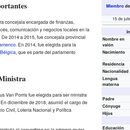
ortantes
Miembro
de
15 de jul
era concejala encargada de finanzas,
cés, comunicación y negocios locales en la
I
. De 2014 a 2015, fue concejala provincial
Nombre en
Flamenco
. En 2014, fue elegida para la
valón
Bélgica
, que es parte del parlamento
Nacimiento
Residencia
Nacionalidad
Ministra
Lengua
materna
s Van Porris fue elegida para ser ministra
Padre
 En diciembre de 2018, asumió el cargo de
Cónyuge
o Civil, Lotería Nacional y Política
Hijos
Educación
istoria al convertirse en la primera mujer