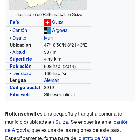
Localización de Rottenschwil en Suiza
Suiza
País
•
Cantón
Argovia
•
Distrito
Muri
Ubicación
47°18′50″N
8°21′43″E
•
Altitud
387 m
4,49 km²
Superficie
809 hab.
Población
(2014)
•
Densidad
180 hab./km²
Alemán
Lengua
8919
Código postal
Sitio web oficial
Sitio web
Rottenschwil
es una pequeña y tranquila comuna (o
municipio) ubicada en
Suiza
. Se encuentra en el
cantón
de Argovia
, que es una de las regiones de este país.
Específicamente, forma parte del
distrito de Muri
.