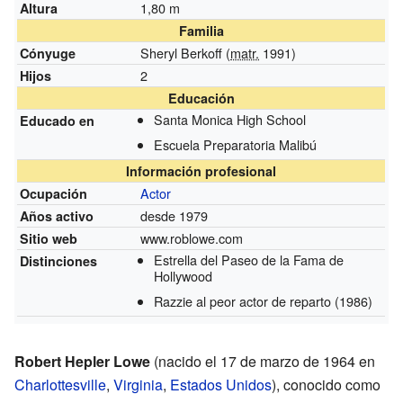
1,80 m
Altura
Familia
Sheryl Berkoff (
matr.
1991)
Cónyuge
2
Hijos
Educación
Santa Monica High School
Educado en
Escuela Preparatoria Malibú
Información profesional
Actor
Ocupación
desde 1979
Años activo
www.roblowe.com
Sitio web
Estrella del Paseo de la Fama de
Distinciones
Hollywood
Razzie al peor actor de reparto
(1986)
Robert Hepler Lowe
(nacido el 17 de marzo de 1964 en
Charlottesville
,
Virginia
,
Estados Unidos
), conocido como