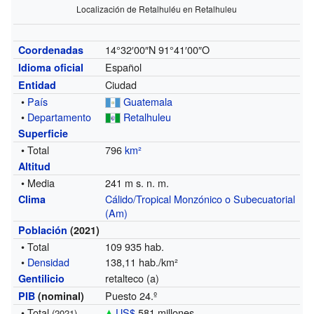
Localización de Retalhuléu en Retalhuleu
14°32′00″N
91°41′00″O
Coordenadas
Español
Idioma oficial
Ciudad
Entidad
•
País
Guatemala
•
Departamento
Retalhuleu
Superficie
• Total
796
km²
Altitud
• Media
241 m s. n. m.
Cálido/Tropical Monzónico o Subecuatorial
Clima
(Am)
Población
(2021)
• Total
109 935 hab.
•
Densidad
138,11 hab./km²
retalteco (a)
Gentilicio
Puesto 24.º
PIB
(nominal)
• Total
US$
581 millones
(2021)