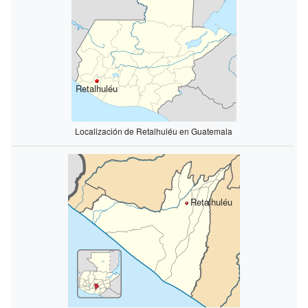
Retalhuléu
Localización de Retalhuléu en Guatemala
Retalhuléu