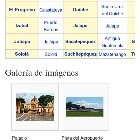
Santa Cruz
El Progreso
Guastatoya
Quiché
Es
del Quiché
Puerto
Izabal
Jalapa
Jalapa
Barrios
Antigua
Jutiapa
Jutiapa
Sacatepéquez
San
Guatemala
Sololá
Sololá
Suchitepéquez
Mazatenango
Tot
Galería de imágenes
Palacio
Pista del Aeropuerto