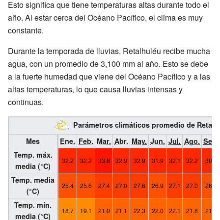
Esto significa que tiene temperaturas altas durante todo el
año. Al estar cerca del Océano Pacífico, el clima es muy
constante.
Durante la temporada de lluvias, Retalhuléu recibe mucha
agua, con un promedio de 3,100 mm al año. Esto se debe
a la fuerte humedad que viene del Océano Pacífico y a las
altas temperaturas, lo que causa lluvias intensas y
continuas.
Parámetros climáticos promedio de Retal
Mes
Ene.
Feb.
Mar.
Abr.
May.
Jun.
Jul.
Ago.
Sep.
Temp. máx.
32.2
32.2
33.8
32.9
32.9
31.9
32.1
32.2
30.7
media (°C)
Temp. media
25.4
25.6
27.4
27.0
27.6
26.9
27.1
27.0
26.0
(°C)
Temp. mín.
18.7
19.1
21.0
21.1
22.3
22.0
22.1
21.8
21.3
media (°C)