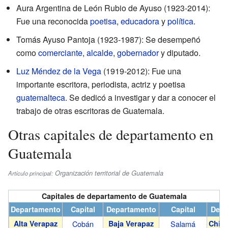
Aura Argentina de León Rubio de Ayuso (1923-2014):
Fue una reconocida
poetisa
,
educadora
y
política
.
Tomás Ayuso Pantoja (1923-1987): Se desempeñó
como
comerciante
,
alcalde
,
gobernador
y diputado.
Luz Méndez de la Vega
(1919-2012): Fue una
importante escritora, periodista, actriz y poetisa
guatemalteca
. Se dedicó a investigar y dar a conocer el
trabajo de otras escritoras de Guatemala.
Otras capitales de departamento en
Guatemala
Organización territorial de Guatemala
Artículo principal:
Capitales de departamento de Guatemala
Departamento
Capital
Departamento
Capital
Depa
Alta Verapaz
Cobán
Baja Verapaz
Salamá
Chim