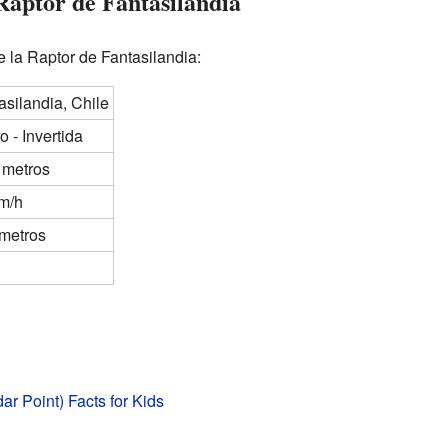
Raptor de Fantasilandia
 la Raptor de Fantasilandia:
asilandia, Chile
o - Invertida
 metros
m/h
metros
ar Point) Facts for Kids