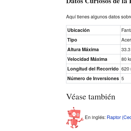
Datos Curiosos de la 
Aquí tienes algunos datos sobre
Ubicación
Fant
Tipo
Acer
Altura Máxima
33.3
Velocidad Máxima
80 k
Longitud del Recorrido
620 
Número de Inversiones
5
Véase también
En inglés:
Raptor (Ced