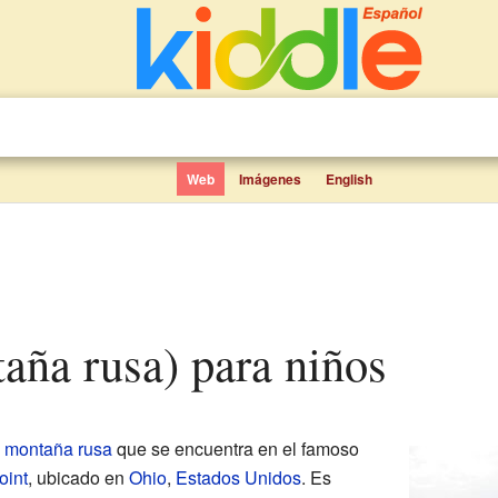
Web
Imágenes
English
taña rusa) para niños
e
montaña rusa
que se encuentra en el famoso
oint
, ubicado en
Ohio
,
Estados Unidos
. Es