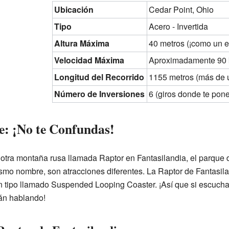
Ubicación
Cedar Point, Ohio
Tipo
Acero - Invertida
Altura Máxima
40 metros (¡como un ed
Velocidad Máxima
Aproximadamente 90
Longitud del Recorrido
1155 metros (más de u
Número de Inversiones
6 (giros donde te pon
e: ¡No te Confundas!
 otra montaña rusa llamada Raptor en Fantasilandia, el parque
mo nombre, son atracciones diferentes. La Raptor de Fantasil
n tipo llamado Suspended Looping Coaster. ¡Así que si escuchas
án hablando!