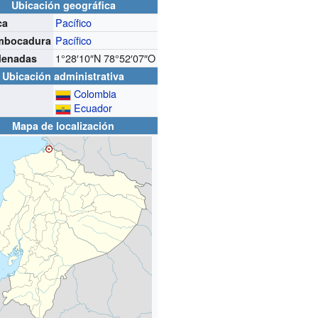
Ubicación geográfica
Pacífico
ca
Pacífico
mbocadura
1°28′10″N
78°52′07″O
denadas
Ubicación administrativa
Colombia
Ecuador
Mapa de localización