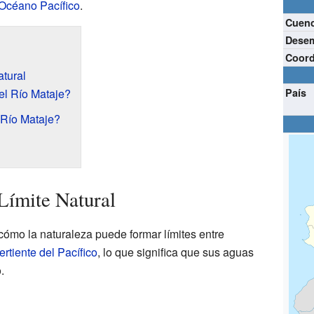
Océano Pacífico
.
Cuen
Dese
Coor
atural
el Río Mataje?
País
 Río Mataje?
Límite Natural
cómo la naturaleza puede formar límites entre
ertiente del Pacífico
, lo que significa que sus aguas
.