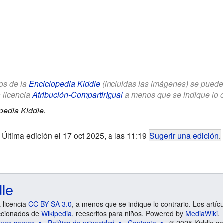
los de la
Enciclopedia Kiddle
(incluidas las imágenes) se puede u
a licencia
Atribución-CompartirIgual
a menos que se indique lo con
pedia Kiddle.
Última edición el 17 oct 2025, a las 11:19
Sugerir una edición
.
dle
a licencia
CC BY-SA 3.0
, a menos que se indique lo contrario. Los artíc
ccionados de
Wikipedia
, reescritos para niños. Powered by
MediaWiki
.
énes somos
Política de privacidad
Contacto
© 2025 Kiddle.co