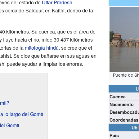
ravés del estado de
Uttar Pradesh
.
s cerca de Saidpur, en Kaithi, dentro de la
940 kilómetros. Su cuenca, que es el área de
 fluye hacia el río, mide 30 437 kilómetros
orias de la
mitología hindú
, se cree que el
Vashist. Se dice que bañarse en sus aguas en
hi puede ayudar a limpiar los errores.
Puente de Sh
U
Cuenca
mti?
Nacimiento
Desembocad
a lo largo del Gomti
Coordenadas
del Gomti
Ubi
País