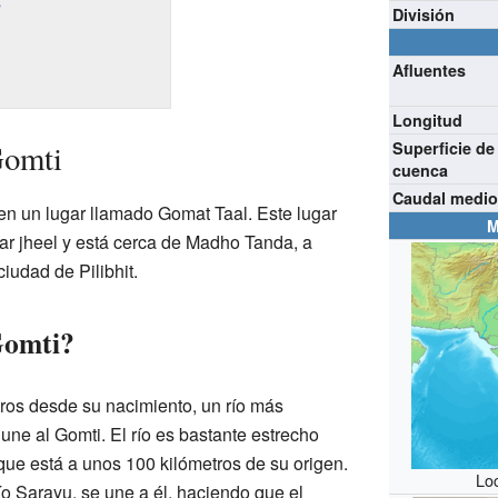
s
División
Afluentes
Longitud
Gomti
Superficie de
cuenca
Caudal medi
 en un lugar llamado Gomat Taal. Este lugar
M
r jheel y está cerca de Madho Tanda, a
ciudad de Pilibhit.
Gomti?
ros desde su nacimiento, un río más
e al Gomti. El río es bastante estrecho
ue está a unos 100 kilómetros de su origen.
Loc
 río Sarayu, se une a él, haciendo que el