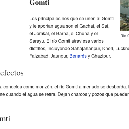
Gomti
Los principales ríos que se unen al Gomti
y le aportan agua son el Gachai, el Sai,
el Jomkai, el Barna, el Chuha y el
Río 
Sarayu. El río Gomti atraviesa varios
distritos, incluyendo Sahajahanpur, Kheri, Luckn
Faizabad, Jaunpur,
Benarés
y Ghazipur.
efectos
as, conocida como monzón, el río Gomti a menudo se desborda.
te cuando el agua se retira. Dejan charcos y pozos que pueden
mti