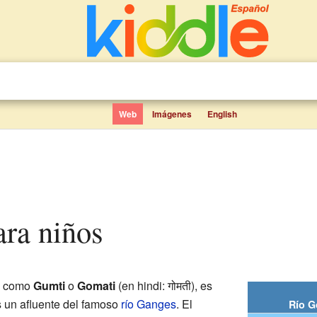
Web
Imágenes
English
ara niños
o como
Gumti
o
Gomati
(en hindi: गोमती), es
s un afluente del famoso
río Ganges
. El
Río G