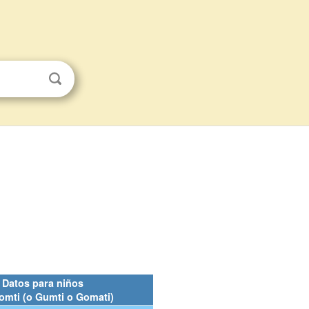
Datos para niños
omti (o Gumti o Gomati)