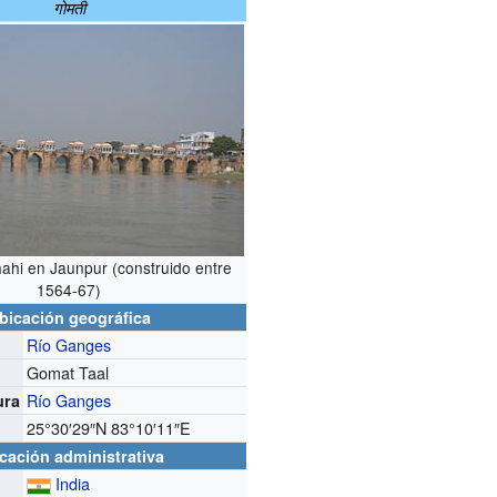
गोमती
ahi en Jaunpur (construido entre
1564-67)
bicación geográfica
Río Ganges
Gomat Taal
Río Ganges
ura
25°30′29″N
83°10′11″E
cación administrativa
India