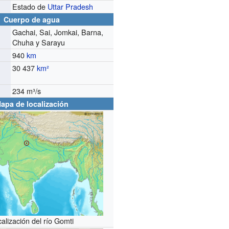
Estado de
Uttar Pradesh
Cuerpo de agua
Gachai, Sai, Jomkai, Barna,
Chuha y Sarayu
940
km
30 437
km²
234 m³/s
o
apa de localización
alización del río Gomti