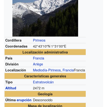
Pirineos
Cordillera
42°43′10″N
1°31′00″E
Coordenadas
Localización administrativa
Francia
País
Ariège
División
Mediodía-Pirineos
,
Francia
Francia
Localización
Características generales
Estratovolcán
Tipo
2472 m
Altitud
Geología
Desconocido
Última
erupción
Mapa de localización