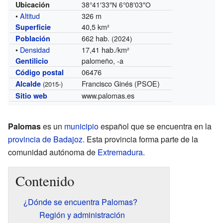
Ubicación
38°41′33″N
6°08′03″O
•
Altitud
326 m
40,5 km²
Superficie
662 hab.
Población
(2024)
•
Densidad
17,41 hab./km²
palomeño, -a
Gentilicio
06476
Código postal
Francisco Ginés (PSOE)
Alcalde
(2015-)
www.palomas.es
Sitio web
Palomas
es un
municipio
español que se encuentra en la
provincia de Badajoz
. Esta provincia forma parte de la
comunidad autónoma de
Extremadura
.
Contenido
¿Dónde se encuentra Palomas?
Región y administración