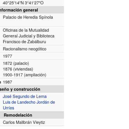
40°25′14″N
3°41′27″O
nformación general
Palacio de Heredia Spínola
Oficinas de la Mutualidad
General Judicial y Biblioteca
Francisco de Zabálburu
Racionalismo neogótico
1977
1872 (palacio)
1876 (viviendas)
1900-1917 (ampliación)
1987
n
seño y construcción
José Segundo de Lema
Luis de Landecho Jordán de
Urríes
Remodelación
Carlos Malibrán Vieytiz