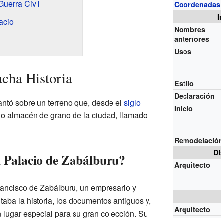
Guerra Civil
Coordenadas
I
acio
Nombres
anteriores
Usos
cha Historia
Estilo
Declaración
antó sobre un terreno que, desde el
siglo
Inicio
guo almacén de grano de la ciudad, llamado
Remodelació
Di
 Palacio de Zabálburu?
Arquitecto
rancisco de Zabálburu, un empresario y
ntaba la historia, los documentos antiguos y,
Arquitecto
un lugar especial para su gran colección. Su