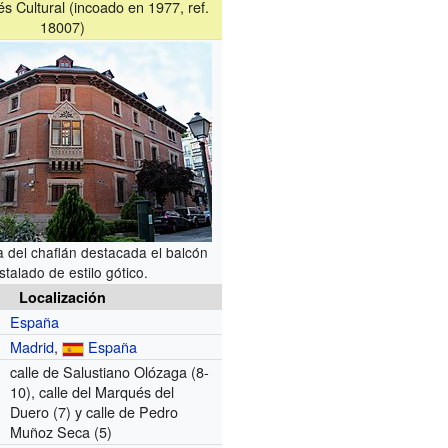
és Cultural (incoado en 1977, ref.
18007)
a del chaflán destacada el balcón
istalado de estilo gótico.
Localización
España
Madrid
,
España
calle de Salustiano Olózaga
(8-
10)
, calle del Marqués del
Duero
(7)
y calle de Pedro
Muñoz Seca
(5)