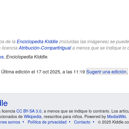
los de la
Enciclopedia Kiddle
(incluidas las imágenes) se puede u
a licencia
Atribución-CompartirIgual
a menos que se indique lo con
os
.
Enciclopedia Kiddle.
Última edición el 17 oct 2025, a las 11:19
Sugerir una edición
.
dle
a licencia
CC BY-SA 3.0
, a menos que se indique lo contrario. Los artíc
ccionados de
Wikipedia
, reescritos para niños. Powered by
MediaWiki
.
énes somos
Política de privacidad
Contacto
© 2025 Kiddle.co