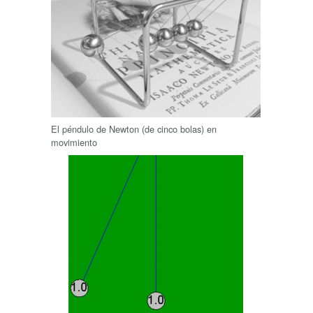
El péndulo de Newton (de cinco bolas) en
movimiento