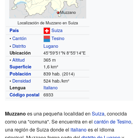
Muzzano
Localización de Muzzano en Suiza
Suiza
País
•
Cantón
Tesino
•
Distrito
Lugano
Ubicación
45°59′51″N
8°55′14″E
•
Altitud
365 m
1,6 km²
Superficie
839 hab.
Población
(2014)
•
Densidad
524 hab./km²
Italiano
Lengua
6933
Código postal
Muzzano
es una pequeña localidad en
Suiza
, conocida
como una "comuna". Se encuentra en el
cantón de Tesino
,
una región de Suiza donde el
italiano
es el idioma
principal. Muzzano forma parte del
distrito de Lugano
y