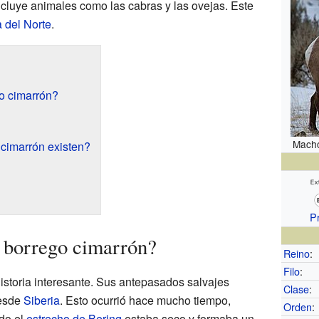
ncluye animales como las cabras y las ovejas. Este
 del Norte
.
o cimarrón?
Macho
 cimarrón existen?
P
 borrego cimarrón?
Reino
:
Filo
:
istoria interesante. Sus antepasados salvajes
Clase
:
esde
Siberia
. Esto ocurrió hace mucho tiempo,
Orden
:
do el
estrecho de Bering
estaba seco y formaba un