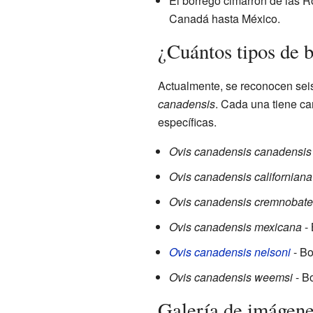
El borrego cimarrón de las R
Canadá hasta México.
¿Cuántos tipos de 
Actualmente, se reconocen seis
canadensis
. Cada una tiene car
específicas.
Ovis canadensis canadensis
Ovis canadensis californiana
Ovis canadensis cremnobate
Ovis canadensis mexicana
- 
Ovis canadensis nelsoni
- Bo
Ovis canadensis weemsi
- B
Galería de imágen