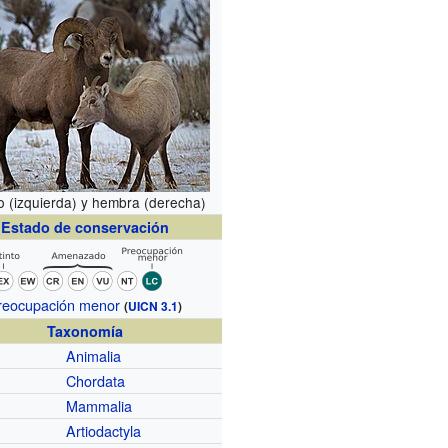
 (izquierda) y hembra (derecha)
Estado de conservación
reocupación menor
(
UICN 3.1
)
Taxonomía
Animalia
Chordata
Mammalia
Artiodactyla