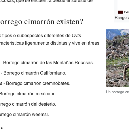
ocosas, que se encuentra desde el sureste de
Rango d
borrego cimarrón existen?
 tipos o subespecies diferentes de
Ovis
acterísticas ligeramente distintas y vive en áreas
- Borrego cimarrón de las Montañas Rocosas.
- Borrego cimarrón Californiano.
s
- Borrego cimarrón cremnobates.
Un borrego c
Borrego cimarrón mexicano.
rrego cimarrón del desierto.
orrego cimarrón weemsi.
es