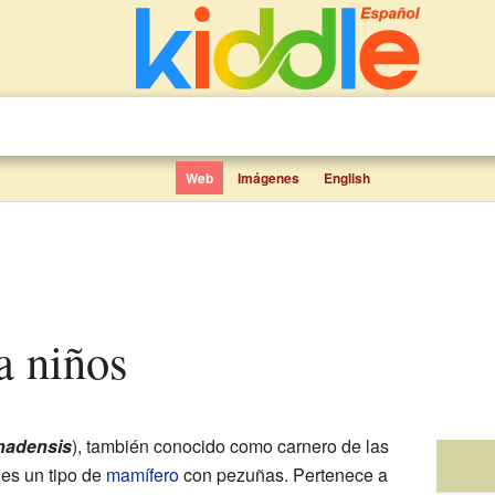
Web
Imágenes
English
a niños
nadensis
), también conocido como carnero de las
es un tipo de
mamífero
con pezuñas. Pertenece a