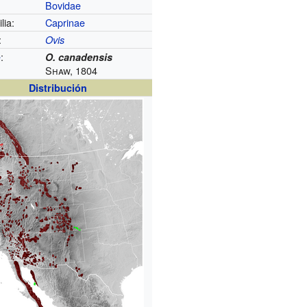
Bovidae
lia:
Caprinae
:
Ovis
e
:
O. canadensis
Shaw, 1804
Distribución