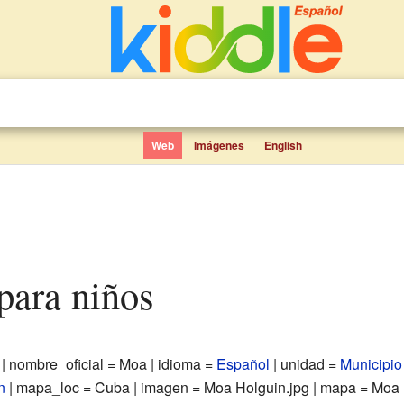
Web
Imágenes
English
 para niños
 | nombre_oficial = Moa | idioma =
Español
| unidad =
Municipio
n
| mapa_loc = Cuba | imagen = Moa Holguin.jpg | mapa = Moa 