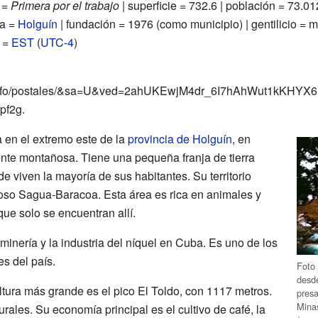
 =
Primera por el trabajo
| superficie = 732.6 | población = 73.01
ia =
Holguín
| fundación = 1976 (como municipio) | gentilicio =
o =
EST
(
UTC-4
)
no.info/postales/&sa=U&ved=2ahUKEwjM4dr_6I7hAhWut1kKH
pf2g
.
 en el extremo este de la
provincia de Holguín
, en
nte montañosa. Tiene una pequeña franja de tierra
de viven la mayoría de sus habitantes. Su territorio
oso Sagua-Baracoa. Esta área es rica en animales y
ue solo se encuentran allí.
inería y la industria del níquel en Cuba. Es uno de los
s del país.
Foto 
desde
ltura más grande es el pico El Toldo, con 1117 metros.
presa
Minas
ales. Su economía principal es el cultivo de café, la