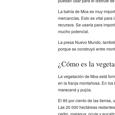
puedan usar para el disfrute de
La bahía de Moa es muy importan
mercancías. Esto es vital para 
recursos. Se usaría para impor
mucho potencial.
La presa Nuevo Mundo, también
porque se construyó entre mont
¿Cómo es la veget
La vegetación de Moa está for
en la franja montañosa. En los
maracaná y pujúa.
El 85 por ciento de las tierras
Las 20 000 hectáreas restantes
cedro, majagua, ocuje y eucalip