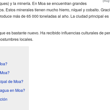
(muy 
osques) y la minería. En Moa se encuentran grandes
cos. Estos minerales tienen mucho hierro, níquel y cobalto. Grac
 Produce más de 65 000 toneladas al año. La ciudad principal es
ue es bastante nuevo. Ha recibido influencias culturales de per
costumbres locales.
Moa?
 Moa?
cipal de Moa?
l agua en Moa?
ación