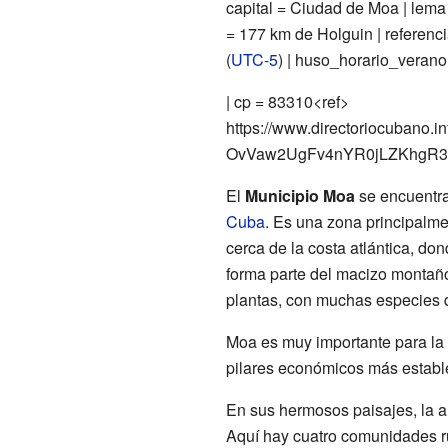
capital = Ciudad de Moa | lema
= 177 km de Holguin | referenc
(
UTC-5
) | huso_horario_veran
| cp = 83310<ref>
https://www.directoriocuba
OvVaw2UgFv4nYR0jLZKhgR3
El
Municipio Moa
se encuentra
Cuba
. Es una zona principalme
cerca de la costa atlántica, don
forma parte del macizo montañ
plantas, con muchas especies q
Moa es muy importante para la m
pilares económicos más estable
En sus hermosos paisajes, la a
Aquí hay cuatro comunidades rur