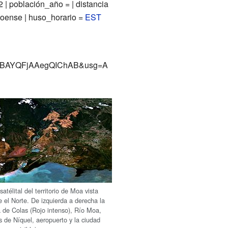
2 | población_año = | distancia
 moense | huso_horario =
EST
YX6BAYQFjAAegQIChAB&usg=A
satélital del territorio de Moa vista
 el Norte. De izquierda a derecha la
 de Colas (Rojo intenso), Río Moa,
 de Níquel, aeropuerto y la ciudad