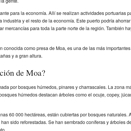
 la gente.
te para la economía. Allí se realizan actividades portuarias pa
la industria y el resto de la economía. Este puerto podría ahorr
tar mercancías para toda la parte norte de la región. También h
 conocida como presa de Moa, es una de las más importantes d
añas y a gran altura.
ación de Moa?
mada por bosques húmedos, pinares y charrascales. La zona m
 bosques húmedos destacan árboles como el ocuje, copey, júca
, unas 60 000 hectáreas, están cubiertas por bosques naturales. A
 han sido reforestadas. Se han sembrado coníferas y árboles 
to.