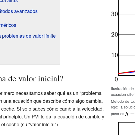
cia atrás
étodos avanzados
uméricos
 problemas de valor límite
 de valor inicial?
Ilustración de
primero necesitamos saber qué es un "problema
ecuación dife
a en una ecuación que describe cómo algo cambia,
Método de Eul
rojo: la soluc
n coche. Si solo sabes cómo cambia la velocidad,
paso es
l principio. Un PVI te da la ecuación de cambio y
l coche (su "valor inicial").