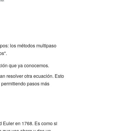
upos: los métodos multipaso
os".
ación que ya conocemos.
an resolver otra ecuación. Esto
, permitiendo pasos más
d Euler en 1768. Es como si
la que vas ahora y das un