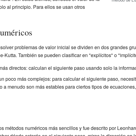
lo al principio. Para ellos se usan otros
numéricos
olver problemas de valor inicial se dividen en dos grandes gr
-Kutta. También se pueden clasificar en "explícitos" o "implícit
ás directos: calculan el siguiente paso usando solo la inform
n poco más complejos: para calcular el siguiente paso, necesit
ro a menudo son más estables para ciertos tipos de ecuaciones
os métodos numéricos más sencillos y fue descrito por Leonhar
ber dónde estarás en el siguiente paso, miras la dirección en 