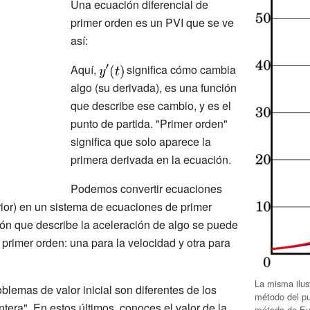
Una ecuación diferencial de
primer orden es un PVI que se ve
así:
Aquí,
significa cómo cambia
algo (su derivada),
es una función
que describe ese cambio, y
es el
punto de partida. "Primer orden"
significa que solo aparece la
primera derivada en la ecuación.
Podemos convertir ecuaciones
ior) en un sistema de ecuaciones de primer
ón que describe la aceleración de algo se puede
primer orden: una para la velocidad y otra para
La misma ilus
blemas de valor inicial son diferentes de los
método del pu
tera". En estos últimos, conoces el valor de la
método de Eu