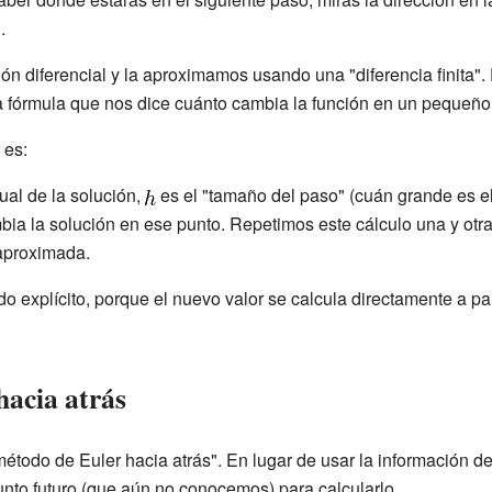
.
n diferencial y la aproximamos usando una "diferencia finita". 
 fórmula que nos dice cuánto cambia la función en un pequeño 
 es:
ual de la solución,
es el "tamaño del paso" (cuán grande es e
ia la solución en ese punto. Repetimos este cálculo una y otra
 aproximada.
o explícito, porque el nuevo valor
se calcula directamente a par
hacia atrás
étodo de Euler hacia atrás". En lugar de usar la información del
punto futuro (que aún no conocemos) para calcularlo.