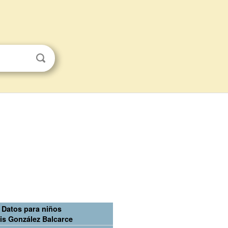
Datos para niños
is González Balcarce