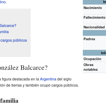
tino
.
I
Nacimiento
Fallecimiento
Balcarce?
Nacionalidad
amilia
Padres
 cargos públicos
In
Ocupación
Obras
onzález Balcarce?
notables
 figura destacada en la
Argentina
del siglo
ión de tierras y también ocupó cargos públicos.
familia