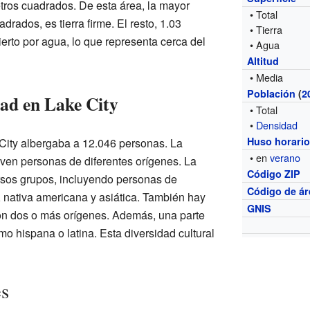
ros cuadrados. De esta área, la mayor
• Total
drados, es tierra firme. El resto, 1.03
• Tierra
erto por agua, lo que representa cerca del
• Agua
Altitud
• Media
Población
(
2
dad en Lake City
• Total
•
Densidad
Huso horari
City albergaba a 12.046 personas. La
• en
verano
ven personas de diferentes orígenes. La
Código ZIP
sos grupos, incluyendo personas de
Código de ár
 nativa americana y asiática. También hay
GNIS
con dos o más orígenes. Además, una parte
mo hispana o latina. Esta diversidad cultural
es