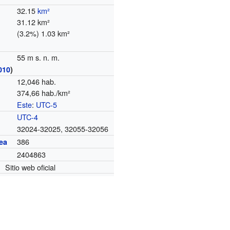
32.15
km²
31.12 km²
(3.2%) 1.03 km²
55 m s. n. m.
010
)
12,046 hab.
374,66 hab./km²
Este
:
UTC-5
o
UTC-4
32024-32025, 32055-32056
386
ea
2404863
Sitio web oficial