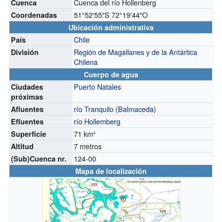
Cuenca del río Hollenberg
Cuenca
51°52′55″S
72°19′44″O
Coordenadas
Ubicación administrativa
Chile
País
Región de Magallanes y de la Antártica
División
Chilena
Cuerpo de agua
Puerto Natales
Ciudades
próximas
río Tranquilo (Balmaceda)
Afluentes
río Hollemberg
Efluentes
71 km²
Superficie
7 metros
Altitud
124-00
(Sub)Cuenca nr.
Mapa de localización