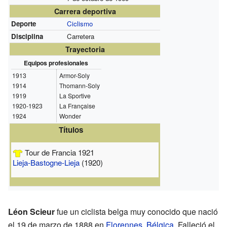
Carrera deportiva
Deporte
Ciclismo
Disciplina
Carretera
Trayectoria
Equipos profesionales
1913
Armor-Soly
1914
Thomann-Soly
1919
La Sportive
1920-1923
La Française
1924
Wonder
Títulos
Tour de Francia 1921
Lieja-Bastogne-Lieja
(1920)
Léon Scieur
fue un ciclista belga muy conocido que nació
el 19 de marzo de 1888 en
Florennes
,
Bélgica
. Falleció el