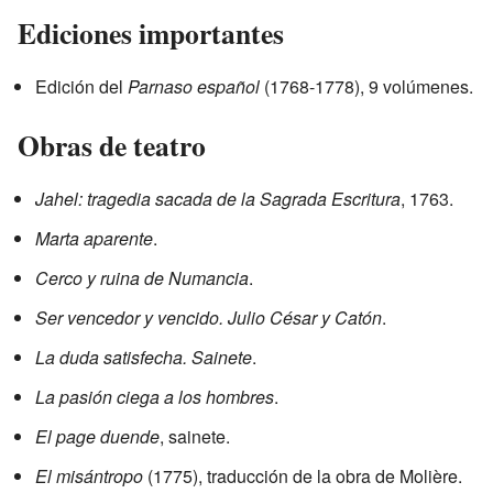
Ediciones importantes
Edición del
Parnaso español
(1768-1778), 9 volúmenes.
Obras de teatro
Jahel: tragedia sacada de la Sagrada Escritura
, 1763.
Marta aparente
.
Cerco y ruina de Numancia
.
Ser vencedor y vencido. Julio César y Catón
.
La duda satisfecha. Sainete
.
La pasión ciega a los hombres
.
El page duende
, sainete.
El misántropo
(1775), traducción de la obra de Molière.