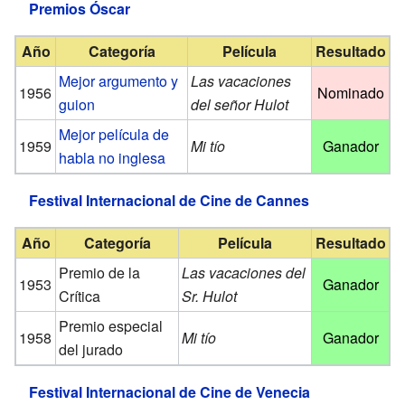
Premios Óscar
Año
Categoría
Película
Resultado
Mejor argumento y
Las vacaciones
1956
Nominado
guion
del señor Hulot
Mejor película de
1959
Mi tío
Ganador
habla no inglesa
Festival Internacional de Cine de Cannes
Año
Categoría
Película
Resultado
Premio de la
Las vacaciones del
1953
Ganador
Crítica
Sr. Hulot
Premio especial
1958
Mi tío
Ganador
del jurado
Festival Internacional de Cine de Venecia