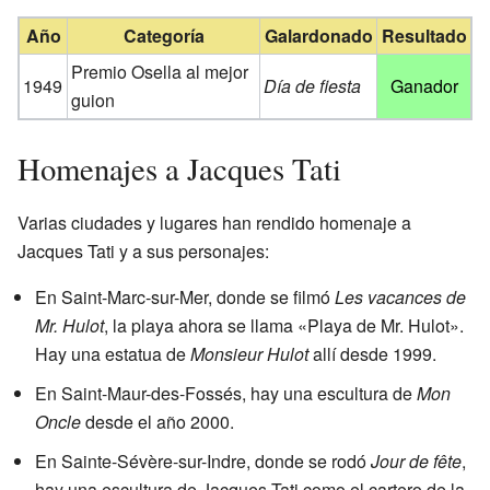
Año
Categoría
Galardonado
Resultado
Premio Osella al mejor
1949
Día de fiesta
Ganador
guion
Homenajes a Jacques Tati
Varias ciudades y lugares han rendido homenaje a
Jacques Tati y a sus personajes:
En Saint-Marc-sur-Mer, donde se filmó
Les vacances de
Mr. Hulot
, la playa ahora se llama «Playa de Mr. Hulot».
Hay una estatua de
Monsieur Hulot
allí desde 1999.
En Saint-Maur-des-Fossés, hay una escultura de
Mon
Oncle
desde el año 2000.
En Sainte-Sévère-sur-Indre, donde se rodó
Jour de fête
,
hay una escultura de Jacques Tati como el cartero de la