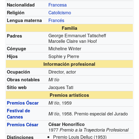
Francesa
Nacionalidad
Catolicismo
Religión
Francés
Lengua materna
Familia
George Emmanuel Tatischeff
Padres
Marcelle Claire van Hoof
Micheline Winter
Cónyuge
Sophie y Pierre
Hijos
Información profesional
Director, actor
Ocupación
Obras notables
Mi tío
Jacques Tati
Sitio web
Premios artísticos
, 1959
Premios Óscar
Mi tío
Festival de
, 1958. Premio especial del Jurado
Mi tío
Cannes
César Honorífico
Premios César
1977
Premio a la Trayectoria Profesional
Premio Louis Delluc
(1953)
Distinciones