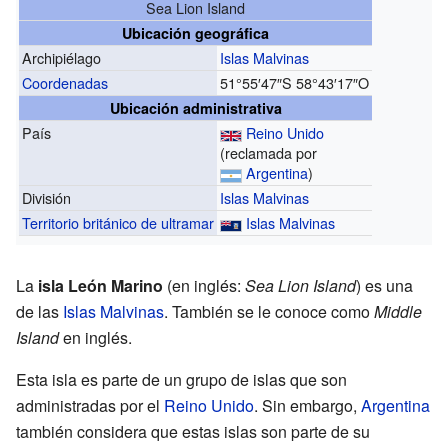
Sea Lion Island
Ubicación geográfica
Archipiélago
Islas Malvinas
Coordenadas
51°55′47″S
58°43′17″O
Ubicación administrativa
País
Reino Unido
(reclamada por
Argentina
)
División
Islas Malvinas
Territorio británico de ultramar
Islas Malvinas
La
isla León Marino
(en inglés:
Sea Lion Island
) es una
de las
Islas Malvinas
. También se le conoce como
Middle
Island
en inglés.
Esta isla es parte de un grupo de islas que son
administradas por el
Reino Unido
. Sin embargo,
Argentina
también considera que estas islas son parte de su