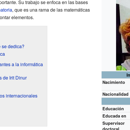
portante. Su trabajo se enfoca en las bases
atoria
, que es una rama de las matemáticas
ontar elementos.
é se dedica?
ica
ntes a la informática
I
de Irit Dinur
Nacimiento
Nacionalidad
os internacionales
Educación
Educada en
Supervisor
doctoral