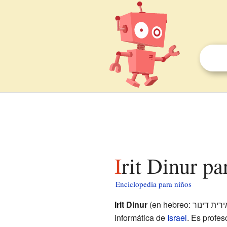
Irit Dinur pa
Enciclopedia para niños
Irit Dinur
(en hebreo: אירית דינור) es una destacada matemática e
informática de
Israel
. Es profes