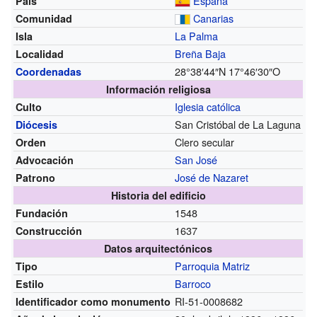
España
País
Canarias
Comunidad
La Palma
Isla
Breña Baja
Localidad
28°38′44″N
17°46′30″O
Coordenadas
Información religiosa
Iglesia católica
Culto
San Cristóbal de La Laguna
Diócesis
Clero secular
Orden
San José
Advocación
José de Nazaret
Patrono
Historia del edificio
1548
Fundación
1637
Construcción
Datos arquitectónicos
Parroquia Matriz
Tipo
Barroco
Estilo
RI-51-0008682
Identificador como monumento