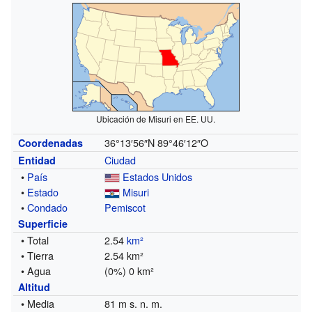
Ubicación de Misuri en EE. UU.
36°13′56″N
89°46′12″O
Coordenadas
Ciudad
Entidad
•
País
Estados Unidos
•
Estado
Misuri
•
Condado
Pemiscot
Superficie
• Total
2.54
km²
• Tierra
2.54 km²
• Agua
(0%) 0 km²
Altitud
• Media
81 m s. n. m.