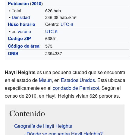
Población
(
2010
)
• Total
626 hab.
•
Densidad
246,38 hab./km²
Centro:
UTC-6
Huso horario
• en
verano
UTC-5
63851
Código ZIP
573
Código de área
2394337
GNIS
Hayti Heights
es una pequeña ciudad que se encuentra
en el estado de
Misuri
, en
Estados Unidos
. Está ubicada
específicamente en el
condado de Pemiscot
. Según el
censo de 2010, en Hayti Heights vivían 626 personas.
Contenido
Geografía de Hayti Heights
¿Dónde se encuentra Hayti Heights?