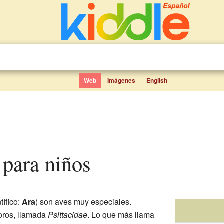
Web
Imágenes
English
 para niños
tífico:
Ara
) son aves muy especiales.
loros, llamada
Psittacidae
. Lo que más llama