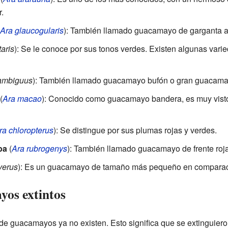
r.
Ara glaucogularis
): También llamado guacamayo de garganta az
taris
): Se le conoce por sus tonos verdes. Existen algunas var
ambiguus
): También llamado guacamayo bufón o gran guacama
(
Ara macao
): Conocido como guacamayo bandera, es muy vistos
ra chloropterus
): Se distingue por sus plumas rojas y verdes.
ba
(
Ara rubrogenys
): También llamado guacamayo de frente ro
verus
): Es un guacamayo de tamaño más pequeño en comparaci
yos extintos
de guacamayos ya no existen. Esto significa que se extinguier