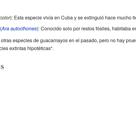
icolor
): Esta especie vivía en Cuba y se extinguió hace mucho t
(
Ara autocthones
): Conocido solo por restos fósiles, habitaba en
 otras especies de guacamayos en el pasado, pero no hay prue
ies extintas hipotéticas".
es