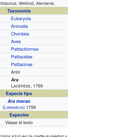
htaunus, Weilrod, Alemania.
Taxonomía
Eukaryota
Animalia
Chordata
Aves
Psittaciformes
Psittacidae
Psittacinae
Arini
Ara
Lacépède, 1799
Especie tipo
Ara macao
(
Linnaeus
) 1758
Especies
Véase el texto
lor azul en la parte superior y