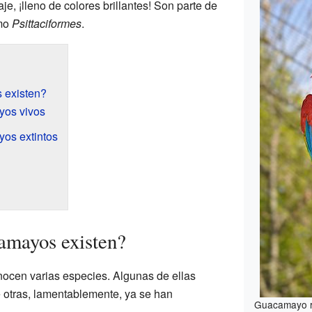
je, ¡lleno de colores brillantes! Son parte de
omo
Psittaciformes
.
 existen?
yos vivos
os extintos
amayos existen?
nocen varias especies. Algunas de ellas
e otras, lamentablemente, ya se han
Guacamayo r