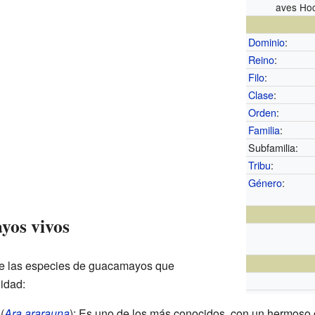
aves Hoc
Dominio
:
Reino
:
Filo
:
Clase
:
Orden
:
Familia
:
Subfamilia:
Tribu
:
Género
:
yos vivos
de las especies de guacamayos que
idad:
(
Ara ararauna
): Es uno de los más conocidos, con un hermoso co