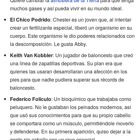
Quiere cambiar la
atmósfera de la Tierra
para que tenga
muchos gases y así pueda vivir en su mundo ideal.
El Chico Podrido
: Chester es un joven que, al intentar
crear un fertilizante especial, liberó un organismo en su
cuerpo. Este organismo le dio poderes relacionados con
la descomposición. Le gusta Abby.
Keith Van Kobbler
: Un jugador de baloncesto que creó
una línea de zapatillas deportivas. Su plan era que
quienes las usaran desarrollaran una afección en los
pies para que nadie pudiera superar sus récords de
baloncesto.
Federico Folículo
: Un bioquímico que trabajaba como
peluquero. No le gustaban los peinados modernos, así
que usó sus conocimientos para que su propio cabello
se comportara como un músculo, permitiéndole moverlo
y defenderse. En su primera aparición, quiso dejar a la
gente sin cabello con un rayo especial.