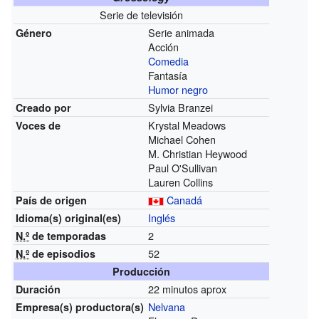
Serie de televisión
Serie animada
Género
Acción
Comedia
Fantasía
Humor negro
Sylvia Branzei
Creado por
Krystal Meadows
Voces de
Michael Cohen
M. Christian Heywood
Paul O'Sullivan
Lauren Collins
Canadá
País de origen
Inglés
Idioma(s)
original(es)
2
N.º
de temporadas
52
N.º
de episodios
Producción
22 minutos aprox
Duración
Nelvana
Empresa(s)
productora(s)