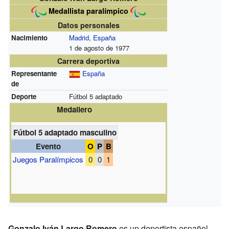
Medallista paralímpico
Datos personales
Nacimiento
Madrid
,
España
1 de agosto de 1977
Carrera deportiva
Representante
España
de
Deporte
Fútbol 5 adaptado
Medallero
Fútbol 5 adaptado masculino
Evento
O
P
B
Juegos Paralímpicos
0
0
1
Gonzalo Iván Largo Romero
es un deportista español