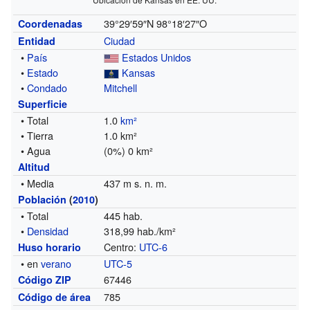
39°29′59″N
98°18′27″O
Coordenadas
Ciudad
Entidad
•
País
Estados Unidos
•
Estado
Kansas
•
Condado
Mitchell
Superficie
• Total
1.0
km²
• Tierra
1.0 km²
• Agua
(0%) 0 km²
Altitud
• Media
437 m s. n. m.
Población
(
2010
)
• Total
445 hab.
•
Densidad
318,99 hab./km²
Centro:
UTC-6
Huso horario
• en
verano
UTC-5
67446
Código ZIP
785
Código de área