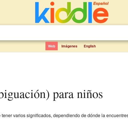
Web
Imágenes
English
biguación) para niños
tener varios significados, dependiendo de dónde la encuentre