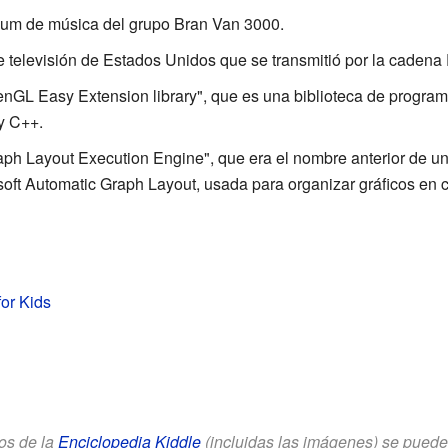
bum de música del grupo Bran Van 3000.
e televisión de Estados Unidos que se transmitió por la cadena
penGL Easy Extension library", que es una biblioteca de progr
y C++.
raph Layout Execution Engine", que era el nombre anterior de u
oft Automatic Graph Layout, usada para organizar gráficos en
for Kids
los de la
Enciclopedia Kiddle
(incluidas las imágenes) se puede u