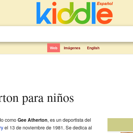
Web
Imágenes
English
rton para niños
ido como
Gee Atherton
, es un deportista del
ry
el 13 de noviembre de 1981. Se dedica al