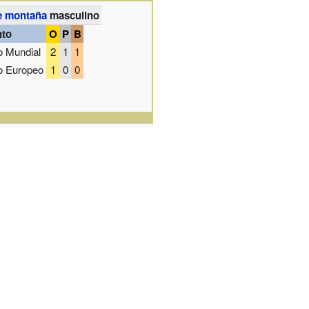
e montaña
masculino
nto
O
P
B
 Mundial
2
1
1
 Europeo
1
0
0