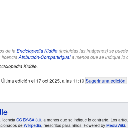
los de la
Enciclopedia Kiddle
(incluidas las imágenes) se puede u
a licencia
Atribución-CompartirIgual
a menos que se indique lo con
ciclopedia Kiddle.
Última edición el 17 oct 2025, a las 11:19
Sugerir una edición
.
dle
a licencia
CC BY-SA 3.0
, a menos que se indique lo contrario. Los artíc
ccionados de
Wikipedia
, reescritos para niños. Powered by
MediaWiki
.