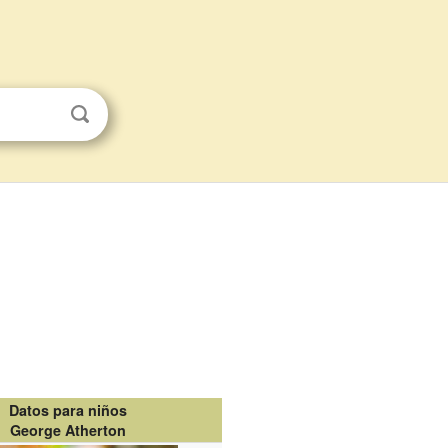
Datos para niños
George Atherton