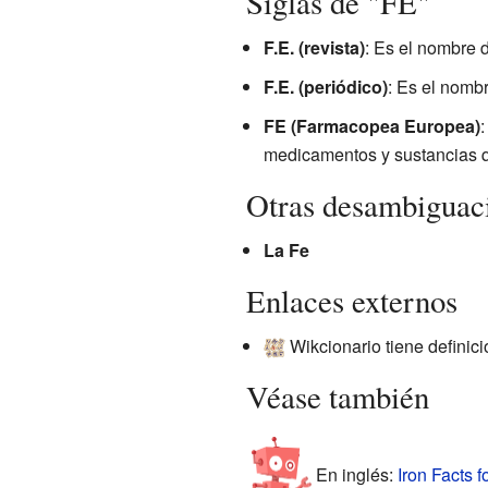
Siglas de "FE"
F.E. (revista)
: Es el nombre d
F.E. (periódico)
: Es el nombr
FE (Farmacopea Europea)
:
medicamentos y sustancias 
Otras desambiguac
La Fe
Enlaces externos
Wikcionario tiene definic
Véase también
En inglés:
Iron Facts f