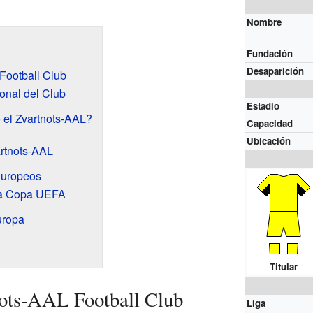
Nombre
Fundación
Desaparición
 Football Club
ional del Club
Estadio
 el Zvartnots-AAL?
Capacidad
Ubicación
artnots-AAL
Europeos
la Copa UEFA
uropa
Titular
nots-AAL Football Club
Liga