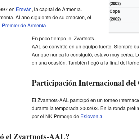
(2002)
1997 en
Ereván
, la capital de Armenia.
Copa
enia. Al año siguiente de su creación, el
(2002)
a Premier de Armenia
.
En poco tiempo, el Zvartnots-
AAL se convirtió en un equipo fuerte. Siempre bus
Aunque nunca lo consiguió, estuvo muy cerca. L
en una ocasión. También llegó a la final del tor
Participación Internacional del
El Zvartnots-AAL participó en un torneo internac
durante la temporada 2002/03. En la ronda prelim
por el NK Primorje de
Eslovenia
.
ió el Zvartnots-AAL?