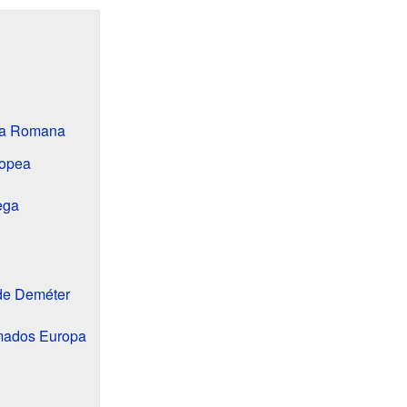
ia Romana
ropea
ega
de Deméter
amados Europa