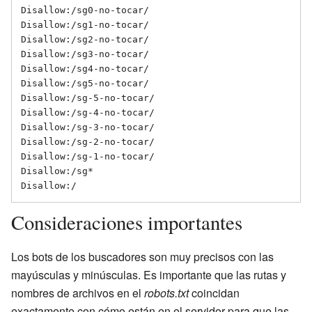
Disallow:/sg0-no-tocar/

Disallow:/sg1-no-tocar/

Disallow:/sg2-no-tocar/

Disallow:/sg3-no-tocar/

Disallow:/sg4-no-tocar/

Disallow:/sg5-no-tocar/

Disallow:/sg-5-no-tocar/

Disallow:/sg-4-no-tocar/

Disallow:/sg-3-no-tocar/

Disallow:/sg-2-no-tocar/

Disallow:/sg-1-no-tocar/

Disallow:/sg*

Consideraciones importantes
Los bots de los buscadores son muy precisos con las
mayúsculas y minúsculas. Es importante que las rutas y
nombres de archivos en el
robots.txt
coincidan
exactamente con cómo están en el servidor para que las