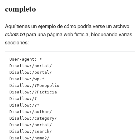
completo
Aquí tienes un ejemplo de cómo podría verse un archivo
robots.txt
para una página web ficticia, bloqueando varias
secciones:
User-agent: *

Disallow:/portal/

Disallow:/portal/

Disallow:/wp-*

Disallow:/?Monopolio

Disallow:/?Ficticia

Disallow:/?

Disallow:/?*

Disallow:/author/

Disallow:/category/

Disallow:/portal/

Disallow:/search/

Disallow:/home2/
