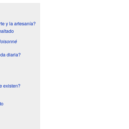
te y la artesanía?
maltado
loisonné
ida diaria?
e existen?
to