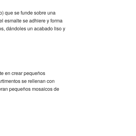
io) que se funde sobre una
 el esmalte se adhiere y forma
tos, dándoles un acabado liso y
ste en crear pequeños
rtimentos se rellenan con
fueran pequeños mosaicos de