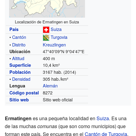
Localización de Ermatingen en Suiza
Suiza
País
•
Cantón
Turgovia
•
Distrito
Kreuzlingen
Ubicación
47°40′09″N
9°04′47″E
•
Altitud
400 m
10,4 km²
Superficie
3167 hab.
Población
(2014)
•
Densidad
305 hab./km²
Alemán
Lengua
8272
Código postal
Sitio web oficial
Sitio web
Ermatingen
es una pequeña localidad en
Suiza
. Es una
de las muchas
comunas
(que son como municipios) que
forman este país. Se encuentra en el
Cantón de Turgovia
,