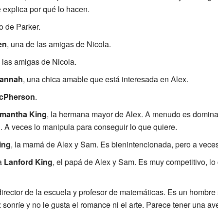
 explica por qué lo hacen.
o de Parker.
en
, una de las amigas de Nicola.
e las amigas de Nicola.
annah
, una chica amable que está interesada en Alex.
cPherson
.
mantha King
, la hermana mayor de Alex. A menudo es dominan
 A veces lo manipula para conseguir lo que quiere.
ing
, la mamá de Alex y Sam. Es bienintencionada, pero a veces
 a
Lanford King
, el papá de Alex y Sam. Es muy competitivo, lo
 director de la escuela y profesor de matemáticas. Es un hombre 
 sonríe y no le gusta el romance ni el arte. Parece tener una av