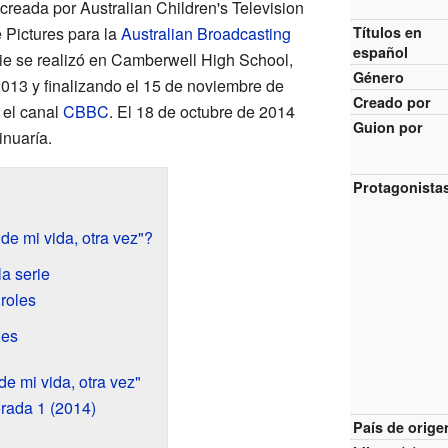
e creada por Australian Children's Television
 Pictures para la
Australian Broadcasting
Títulos en
español
erie se realizó en Camberwell High School,
Género
013 y finalizando el 15 de noviembre de
Creado por
 el canal
CBBC
. El 18 de octubre de 2014
Guion por
inuaría.
Protagonista
de mi vida, otra vez"?
a serie
 roles
jes
e mi vida, otra vez"
ada 1 (2014)
País de orige