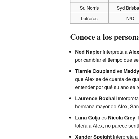
Sr. Norris
Syd Brisb
Letreros
N/D
Conoce a los person
Ned Napier
interpreta a
Alex
por cambiar el tiempo que se
Tiarnie Coupland
es
Maddy
que Alex se dé cuenta de que 
entender por qué su año se r
Laurence Boxhall
interpret
hermana mayor de Alex, Sam,
Lana Golja
es
Nicola Grey
,
tolera a Alex, no parece senti
Xander Speight
interpreta a