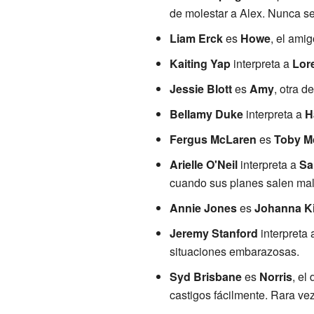
de molestar a Alex. Nunca se
Liam Erck
es
Howe
, el amig
Kaiting Yap
interpreta a
Lor
Jessie Blott
es
Amy
, otra d
Bellamy Duke
interpreta a
H
Fergus McLaren
es
Toby M
Arielle O'Neil
interpreta a
Sa
cuando sus planes salen mal.
Annie Jones
es
Johanna K
Jeremy Stanford
interpreta
situaciones embarazosas.
Syd Brisbane
es
Norris
, el
castigos fácilmente. Rara vez