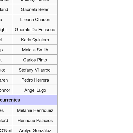
land
Gabriela Belén
ja
Lileana Chacón
ight
Gherald De Fonseca
ot
Karla Quintero
ap
Maiella Smith
k
Carlos Pinto
uke
Stefany Villarroel
aren
Pedro Herrera
onnor
Angel Lugo
ecurrentes
es
Melanie Henríquez
ford
Henrique Palacios
 O'Neil
Arelys González