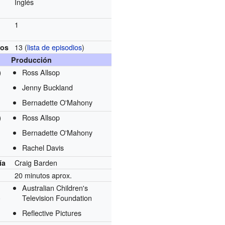
Inglés
1
13
(
lista de episodios
)
ios
Producción
Ross Allsop
)
Jenny Buckland
Bernadette O'Mahony
Ross Allsop
)
Bernadette O'Mahony
Rachel Davis
Craig Barden
ía
20 minutos aprox.
Australian Children's
Television Foundation
)
Reflective Pictures