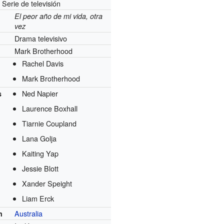
Serie de televisión
El peor año de mi vida, otra
vez
Drama televisivo
Mark Brotherhood
Rachel Davis
Mark Brotherhood
Ned Napier
s
Laurence Boxhall
Tiarnie Coupland
Lana Golja
Kaiting Yap
Jessie Blott
Xander Speight
Liam Erck
Australia
n