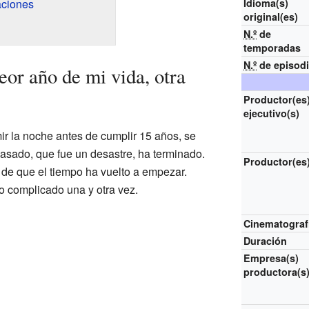
aciones
Idioma(s)
original(es)
N.º
de
temporadas
N.º
de episod
eor año de mi vida, otra
Productor(es
ejecutivo(s)
r la noche antes de cumplir 15 años, se
 pasado, que fue un desastre, ha terminado.
Productor(es
 de que el tiempo ha vuelto a empezar.
o complicado una y otra vez.
Cinematograf
Duración
Empresa(s)
productora(s