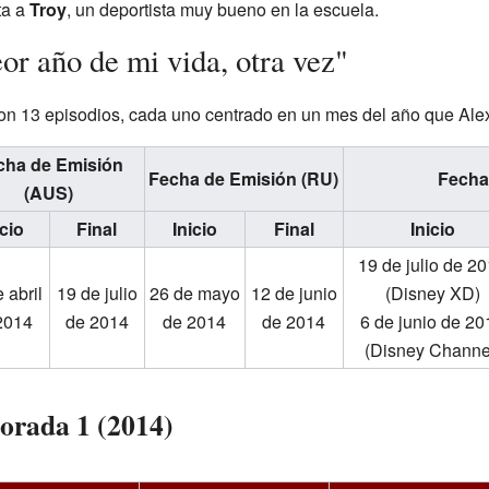
ta a
Troy
, un deportista muy bueno en la escuela.
or año de mi vida, otra vez"
on 13 episodios, cada uno centrado en un mes del año que Alex 
cha de Emisión
Fecha de Emisión (RU)
Fecha
(AUS)
icio
Final
Inicio
Final
Inicio
19 de julio de 2
 abril
19 de julio
26 de mayo
12 de junio
(Disney XD)
2014
de 2014
de 2014
de 2014
6 de junio de 20
(Disney Channe
orada 1 (2014)