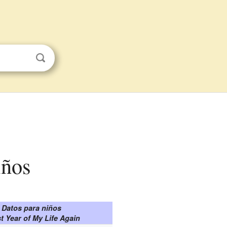
iños
Datos para niños
t Year of My Life Again