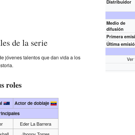
Distribuidor
Medio de
difusión
Primera emis
les de la serie
Última emisi
de jóvenes talentos que dan vida a los
Ver 
storia.
s roles
al
Actor de doblaje
rincipales
er
Eder La Barrera
xhall
Jhonny Torres