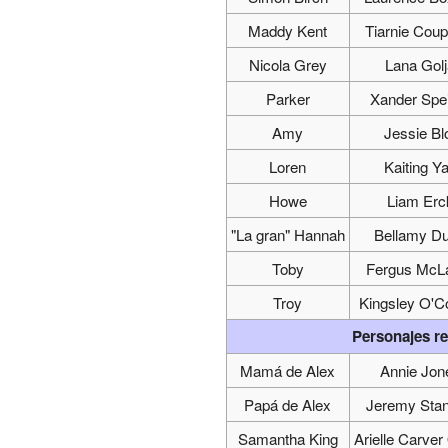
Maddy Kent
Tiarnie Coup
Nicola Grey
Lana Gol
Parker
Xander Spe
Amy
Jessie Bl
Loren
Kaiting Y
Howe
Liam Erc
"La gran" Hannah
Bellamy D
Toby
Fergus McL
Troy
Kingsley O'C
Personajes r
Mamá de Alex
Annie Jon
Papá de Alex
Jeremy Stan
Samantha King
Arielle Carver