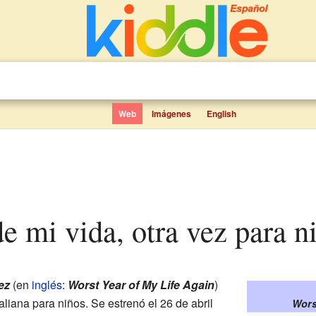
Web
Imágenes
English
 de mi vida, otra vez para n
ez
(en
inglés
:
Worst Year of My Life Again
)
aliana para niños. Se estrenó el 26 de abril
Wors