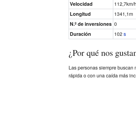
Velocidad
112,7km/
Longitud
1341,1m
N.º de inversiones
0
Duración
102
s
¿Por qué nos gusta
Las personas siempre buscan n
rápida o con una caída más in