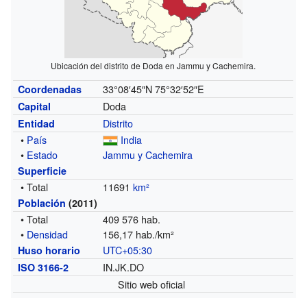
Ubicación del distrito de Doda en Jammu y Cachemira.
33°08′45″N
75°32′52″E
Coordenadas
Doda
Capital
Distrito
Entidad
•
País
India
•
Estado
Jammu y Cachemira
Superficie
• Total
11691
km²
Población
(2011)
• Total
409 576 hab.
•
Densidad
156,17 hab./km²
UTC+05:30
Huso horario
IN.JK.DO
ISO 3166-2
Sitio web oficial